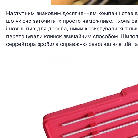
Наступним знаковим досягненням компанії став в
що якісно заточити їх просто неможливо. І хоча с
і ножів-пив для дерева, ними користувалися тільки
переточували клинок звичайним способом. Шилопо
серрейтора зробила справжню революцію в цій гал