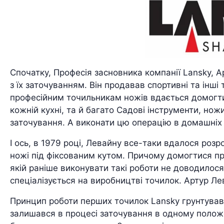
Спочатку, Професія засновника компанії Lansky, Ар
з їх заточуванням. Він продавав спортивні та інш
професійним точильникам ножів вдається домогтис
кожній кухні, та й багато Садові інструменти, но
заточування. А виконати цю операцію в домашніх у
І ось, в 1979 році, Левайну все-таки вдалося розр
ножі під фіксованим кутом. Причому домогтися про
якій раніше виконувати такі роботи не доводилося
спеціалізується на виробництві точилок. Артур Лев
Принцип роботи перших точилок Lansky грунтувавс
залишався в процесі заточування в одному положе