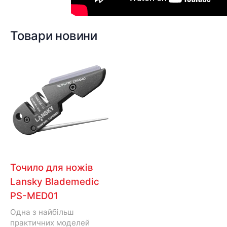
Товари новини
Точило для ножів
Lansky Blademedic
PS-MED01
Одна з найбільш
практичних моделей