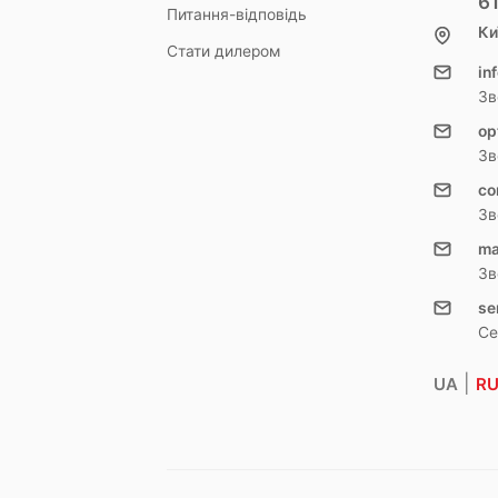
6
Питання-відповідь
Ки
Стати дилером
in
Зв
op
Зв
co
Зв
ma
Зв
se
Се
|
UA
R