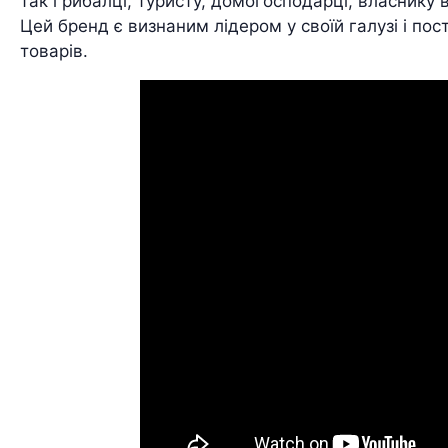
так і рибалці, туристу, домогосподарці, власнику 
Цей бренд є визнаним лідером у своїй галузі і по
товарів.