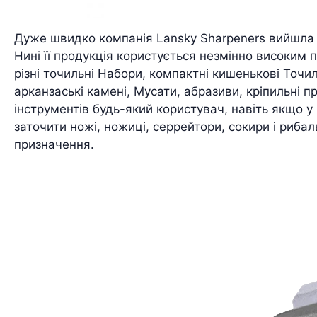
Дуже швидко компанія Lansky Sharpeners вийшла на 
Нині її продукція користується незмінно високим
різні точильні Набори, компактні кишенькові Точил
арканзаські камені, Мусати, абразиви, кріпильні 
інструментів будь-який користувач, навіть якщо у
заточити ножі, ножиці, серрейтори, сокири і рибал
призначення.