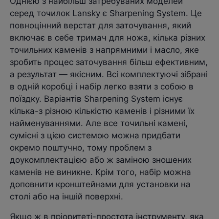
Однією з найбільш затребуваних моделей
серед точилок Lansky є Sharpening System. Це
повноцінний верстат для заточування, який
включає в себе тримач для ножа, кілька різних
точильних каменів з напрямними і масло, яке
зробить процес заточування більш ефективним,
а результат — якісним. Всі комплектуючі зібрані
в одній коробці і набір легко взяти з собою в
поїздку. Варіантів Sharpening System існує
кілька-з різною кількістю каменів і різними їх
найменуваннями. Але все точильні камені,
сумісні з цією системою можна придбати
окремо поштучно, тому проблем з
доукомплектацією або ж заміною зношених
каменів не виникне. Крім того, набір можна
доповнити кронштейнами для установки на
столі або на іншій поверхні.
Якщо ж в пріоритеті-простота інструменту, яка