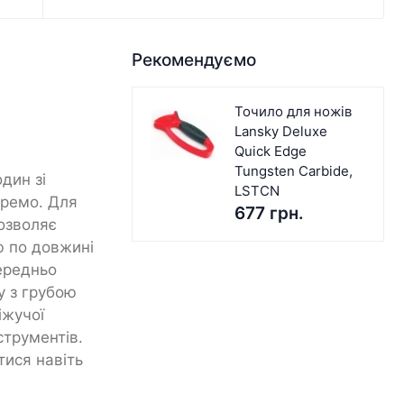
Рекомендуємо
Точило для ножів
Lansky Deluxe
Quick Edge
Tungsten Carbide,
дин зі
LSTCN
кремо. Для
677 грн.
дозволяє
ю по довжині
ередньо
у з грубою
іжучої
струментів.
тися навіть