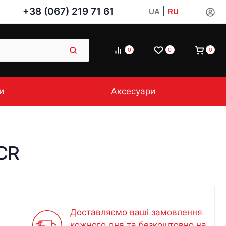
+38 (067) 219 71 61
|
UA
RU
0
0
0
и
Аксесуари
CR
Доставляємо ваші замовлення
кожного дня та безкоштовно на