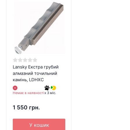
Lansky Екстра грубий
алмазний точильний
камінь, LDHXC
Немає в наявності
x 3 міс.
1 550 грн.
У кошик