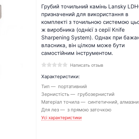
Грубий точильний камінь Lansky LD
призначений для використання в
комплекті з точильною системою ць
ж виробника (однієї з серії Knife
Sharpening System). Однак при бажан
власника, він цілком може бути
самостійним інструментом.
Написать отзыв
Характеристики:
Тип
портативний
Зернистість
грубозернистий
Матеріал точила
синтетичний, алмазни
Для лез
з прямою заточкою
Усі характеристики