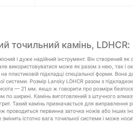
ий точильний камінь, LDHCR:
сний і дуже надійний інструмент. Він створений як о
 але використовуватися може як разом з нею, так і о
 на пластиковій підкладці спеціальної форми. Вона 
ої системи. Розмір Lansky LDHCR разом з підкладко
висота — 21 мм. якщо ж говорити про розміри безпос
 мм по ширині. Камінь виготовлений з штучного алмаз
грит. Такий камінь призначається для виправлення р
ж проводиться первинна заточка ножів або інших ін
е змінить істотно вага точильної системи і може носи