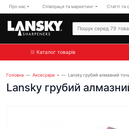
Про нас
Співпраця та маркетинг
Статті та 
Каталог товарів
Головна
Аксесуари
Lansky грубий алмазний точ
Lansky грубий алмазни