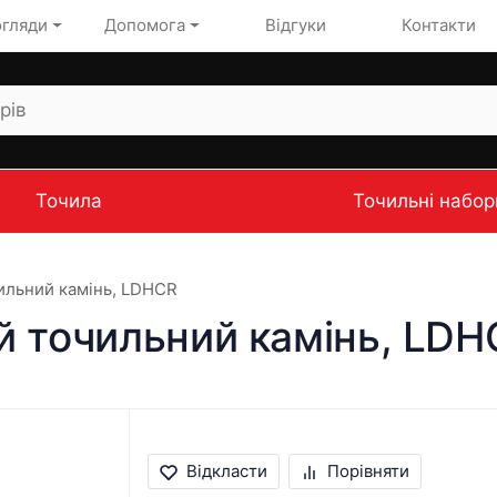
огляди
Допомога
Відгуки
Контакти
Точила
Точильні набор
ильний камінь, LDHCR
й точильний камінь, LDH
Відкласти
Порівняти